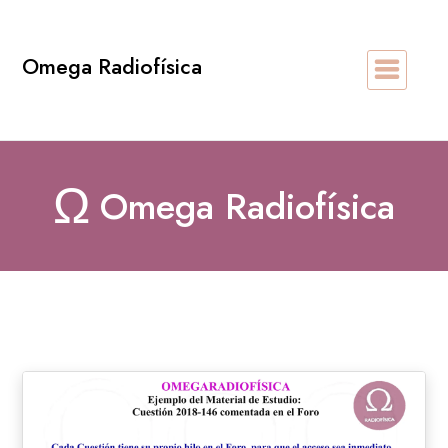
Saltar
al
Omega Radiofísica
contenido
Ω
Omega Radiofísica