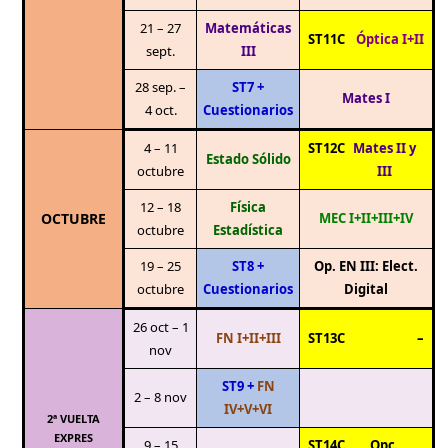
21 – 27
Matemáticas
ST11C
Óptica I+II
sept.
III
28 sep. –
ST7 +
Mates I
4 oct.
Cuestionarios
4 – 11
ST12C
Mates II y
Estado Sólido
octubre
III
12 – 18
Física
OCTUBRE
MEC I+II+III+IV
octubre
Estadística
19 – 25
ST8 +
Op. EN III: Elect.
octubre
Cuestionarios
Digital
26 oct – 1
FN I+II+III
ST13C
–
nov
ST9 +
FN
2 – 8 nov
IV+V+VI
2ª VUELTA
EXPRES
9 – 15
ST14C
Opc.