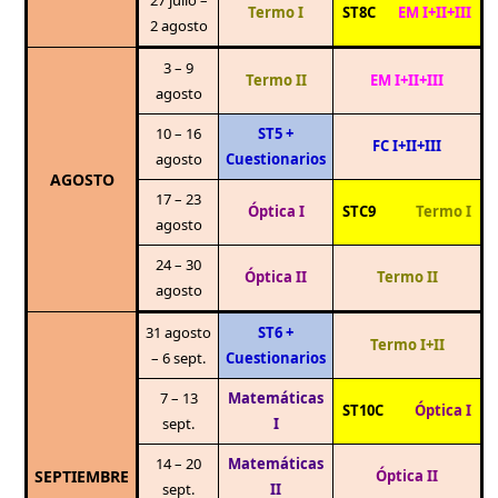
27 julio –
Termo I
ST8C
EM I+II+III
2 agosto
3 – 9
Termo II
EM I+II+III
agosto
10 – 16
ST5 +
FC I+II+III
agosto
Cuestionarios
AGOSTO
17 – 23
Óptica I
STC9
Termo I
agosto
24 – 30
Óptica II
Termo II
agosto
31 agosto
ST6 +
Termo I+II
– 6 sept.
Cuestionarios
7 – 13
Matemáticas
ST10C
Óptica I
sept.
I
14 – 20
Matemáticas
SEPTIEMBRE
Óptica II
sept.
II