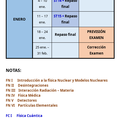
4 – 10
ST14 +
Repaso
ene.
final
11 – 17
ST15 +
Repaso
ENERO
ene.
final
18 – 24
PREVISIÓN
Repaso final
ene.
EXAMEN
25 ene. –
Corrección
31 feb.
Examen
NOTAS:
FN I Introducción a la física Nuclear y Modelos Nucleares
FN II Desintegraciones
FN III Interacción Radiación – Materia
FN IV Física Médica
FN V Detectores
FN VI Partículas Elementales
FC I Física Cuántica