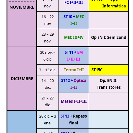
FC I+II+III
nov.
Informática
NOVIEMBRE
16 – 22
ST10 +
MEC
nov
I+II
23 – 29
MEC III+IV
Op EN I: Semicond
nov.
30 nov. –
ST11 +
EM
6 dic.
I+II+III
7 – 13 dic.
Termo I+II
ST15C
–
DICIEMBRE
14 – 20
ST12 +
Óptica
Op. EN II:
dic.
I+II
Transistores
21 – 27
Mates I+II+III
dic.
28 dic. – 3
ST13 +
Repaso
ene.
final