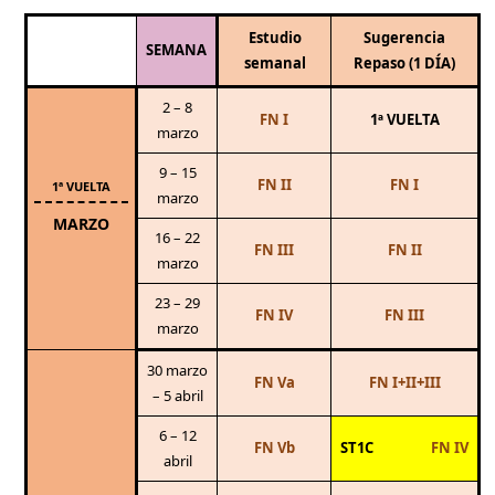
Estudio
Sugerencia
SEMANA
semanal
Repaso (1 DÍA)
2 – 8
FN I
1ª VUELTA
marzo
9 – 15
FN II
FN I
1ª VUELTA
marzo
MARZO
16 – 22
FN III
FN II
marzo
23 – 29
FN IV
FN III
marzo
30 marzo
FN Va
FN I+II+III
– 5 abril
6 – 12
FN Vb
ST1C
FN IV
abril