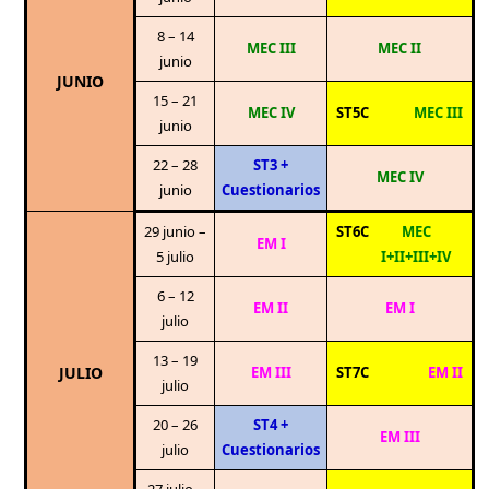
8 – 14
MEC III
MEC II
junio
JUNIO
15 – 21
MEC IV
ST5C
MEC III
junio
22 – 28
ST3 +
MEC IV
junio
Cuestionarios
29 junio –
ST6C
MEC
EM I
5 julio
I+II+III+IV
6 – 12
EM II
EM I
julio
13 – 19
JULIO
EM III
ST7C
EM II
julio
20 – 26
ST4 +
EM III
julio
Cuestionarios