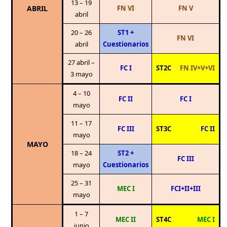
13 – 19
ABRIL
FN VI
FN V
abril
20 – 26
ST1 +
FN VI
abril
Cuestionarios
27 abril –
FC I
ST2C
FN IV+V+VI
3 mayo
4 – 10
FC II
FC I
mayo
11 – 17
FC III
ST3C
FC II
mayo
MAYO
18 – 24
ST2 +
FC III
mayo
Cuestionarios
25 – 31
MEC I
FCI+II+III
mayo
1 – 7
MEC II
ST4C
MEC I
junio