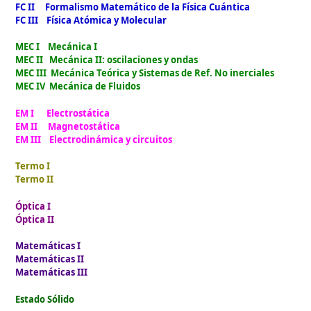
FC II Formalismo Matemático de la Física Cuántica
FC III Física Atómica y Molecular
MEC I Mecánica I
MEC II Mecánica II: oscilaciones y ondas
MEC III Mecánica Teórica y Sistemas de Ref. No inerciales
MEC IV Mecánica de Fluidos
EM I Electrostática
EM II Magnetostática
EM III Electrodinámica y circuitos
Termo I
Termo II
Óptica I
Óptica II
Matemáticas I
Matemáticas II
Matemáticas III
Estado Sólido